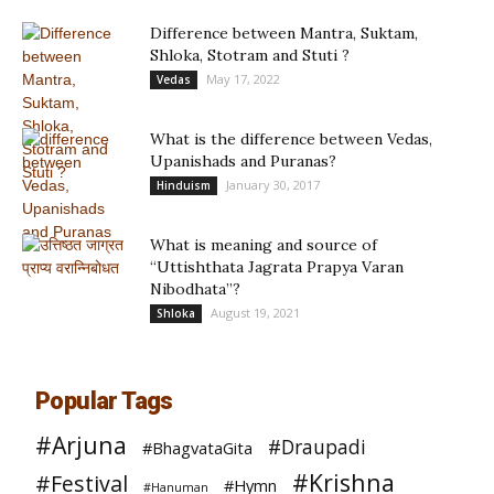
Difference between Mantra, Suktam,
Shloka, Stotram and Stuti ?
May 17, 2022
Vedas
What is the difference between Vedas,
Upanishads and Puranas?
January 30, 2017
Hinduism
What is meaning and source of
“Uttishthata Jagrata Prapya Varan
Nibodhata”?
August 19, 2021
Shloka
Popular Tags
#Arjuna
#Draupadi
#BhagvataGita
#Krishna
#Festival
#Hymn
#Hanuman