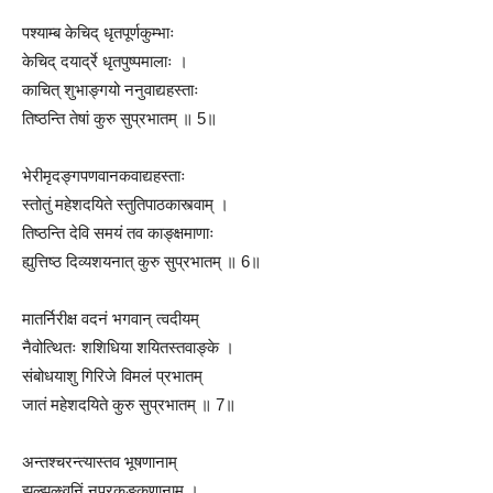
पश्याम्ब केचिद् धृतपूर्णकुम्भाः
केचिद् दयार्द्रे धृतपुष्पमालाः ।
काचित् शुभाङ्गयो ननुवाद्यहस्ताः
तिष्ठन्ति तेषां कुरु सुप्रभातम् ॥ 5॥
भेरीमृदङ्गपणवानकवाद्यहस्ताः
स्तोतुं महेशदयिते स्तुतिपाठकास्त्वाम् ।
तिष्ठन्ति देवि समयं तव काङ्क्षमाणाः
ह्युत्तिष्ठ दिव्यशयनात् कुरु सुप्रभातम् ॥ 6॥
मातर्निरीक्ष वदनं भगवान् त्वदीयम्
नैवोत्थितः शशिधिया शयितस्तवाङ्के ।
संबोधयाशु गिरिजे विमलं प्रभातम्
जातं महेशदयिते कुरु सुप्रभातम् ॥ 7॥
अन्तश्चरन्त्यास्तव भूषणानाम्
झल्झल्ध्वनिं नूपुरकङ्कणानाम् ।