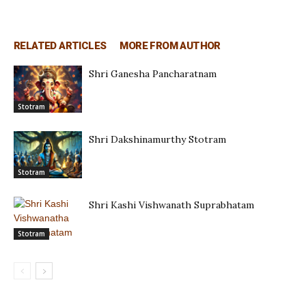
RELATED ARTICLES
MORE FROM AUTHOR
Shri Ganesha Pancharatnam
Stotram
Shri Dakshinamurthy Stotram
Stotram
Shri Kashi Vishwanath Suprabhatam
Stotram