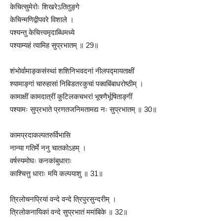
केचित्सुमेरोः शिखरेऽतितुङ्गे
केचिन्मणिद्वीपवरे विशाले ।
पश्यन्तु केचित्त्वमृदाब्धिमध्ये
पश्याम्यहं त्वामिह सुप्रभातम् ॥ 29॥
शंभोर्वामाङ्कसंस्थां शशिनिभवदनां नीलपद्मायताक्षीं
श्यामाङ्गां चारुहासां निबिडतरकुचां पक्वबिंबाधरोष्ठीम् ।
कामाक्षीं कामदात्रीं कुटिलकचभरां भूषणैर्भूषिताङ्गीं
पश्यामः सुप्रभाते प्रणतजनिमतामद्य नः सुप्रभातम् ॥ 30॥
कामप्रदाकल्पतरुर्विभासि
नान्या गतिर्मे ननु चातकोऽहम् ।
वर्षस्यमोघः कनकांबुधाराः
काश्चित्तु धाराः मयि कल्पयाशु ॥ 31॥
त्रिलोचनप्रियां वन्दे वन्दे त्रिपुरसुन्दरीम् ।
त्रिलोकनायिकां वन्दे सुप्रभातं ममांबिके ॥ 32॥