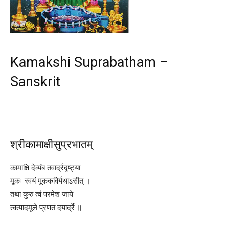
Kamakshi Suprabatham –
Sanskrit
श्रीकामाक्षीसुप्रभातम्
कामाक्षि देव्यंब तवार्द्रदृष्ट्या
मूकः स्वयं मूककविर्यथाऽसीत् ।
तथा कुरु त्वं परमेश जाये
त्वत्पादमूले प्रणतं दयार्द्रे ॥