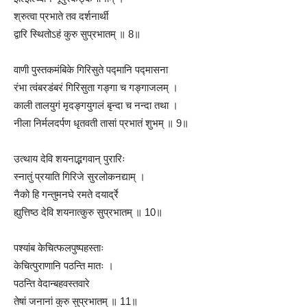
श्रुत्वा प्रभाते तव दर्शनार्थी
द्वारि स्थितोऽहं कुरु सुप्रभातम् ॥ 8॥
वाणी पुस्तकमंबिके गिरिसुते पद्मानि पद्मासना
रंभा त्वंबरडंबरं गिरिसुता गङ्गा च गङ्गाजलम् ।
काली तालयुगं मृदङ्गयुगलं बृन्दा च नन्दा तथा ।
नीला निर्मलदर्पण धृतवती तासां प्रभातं शुभम् ॥ 9॥
उत्थाय देवि शयनाद्भगवान् पुरारिः
स्नातुं प्रयाति गिरिजे सुरलोकनद्याम् ।
नैको हि गन्तुमनघे रमते दयार्द्रे
ह्युत्तिष्ठ देवि शयनात्कुरु सुप्रभातम् ॥ 10॥
पश्यांब केचित्फलपुष्पहस्ताः
केचित्पुराणानि पठन्ति मातः ।
पठन्ति वेदान्बहवस्तवारे
तेषां जनानां कुरु सुप्रभातम् ॥ 11॥