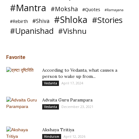
#Mantra
#Moksha
#Quotes
#Ramayana
#Shloka
#Stories
#Shiva
#Rebirth
#Upanishad
#Vishnu
Favorite
According to Vedanta, what causes a
person to wake up from...
April 17, 2024
Vedanta
Advaita Guru Parampara
December 23, 2021
Vedanta
Akshaya Tritiya
April 12, 2026
Hinduism