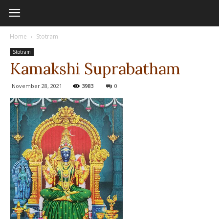
Home
Stotram
Stotram
Kamakshi Suprabatham
November 28, 2021
3983
0