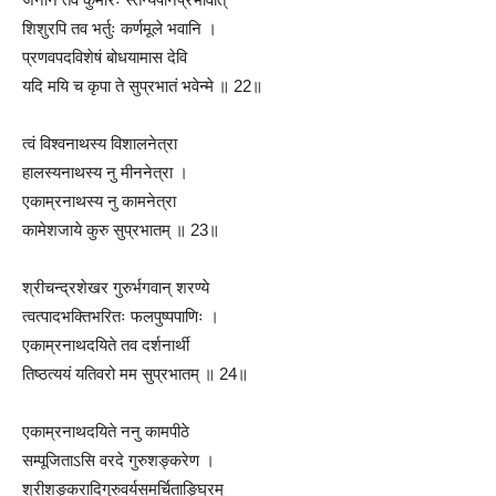
शिशुरपि तव भर्तुः कर्णमूले भवानि ।
प्रणवपदविशेषं बोधयामास देवि
यदि मयि च कृपा ते सुप्रभातं भवेन्मे ॥ 22॥
त्वं विश्वनाथस्य विशालनेत्रा
हालस्यनाथस्य नु मीननेत्रा ।
एकाम्रनाथस्य नु कामनेत्रा
कामेशजाये कुरु सुप्रभातम् ॥ 23॥
श्रीचन्द्रशेखर गुरुर्भगवान् शरण्ये
त्वत्पादभक्तिभरितः फलपुष्पपाणिः ।
एकाम्रनाथदयिते तव दर्शनार्थी
तिष्ठत्ययं यतिवरो मम सुप्रभातम् ॥ 24॥
एकाम्रनाथदयिते ननु कामपीठे
सम्पूजिताऽसि वरदे गुरुशङ्करेण ।
श्रीशङ्करादिगुरुवर्यसमर्चिताङ्घ्रिम्