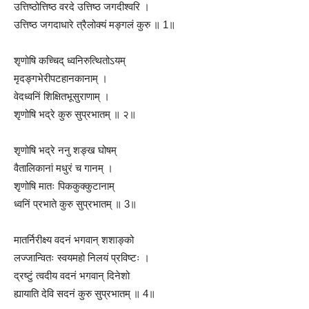
उत्तिष्ठोत्तिष्ठ वरदे उत्तिष्ठ जगदीश्वरि ।
उत्तिष्ठ जगदाधारे त्रैलोक्यं मङ्गलं कुरु ॥ 1॥
श‍ृणोषि कच्चिद् ध्वनिरुत्थितोऽयम्
मृदङ्गभेरीपटहानकानाम् ।
वेदध्वनिं शिक्षितभूसुराणाम् ।
श‍ृणोषि भद्रे कुरु सुप्रभातम् ॥ २॥
श‍ृणोषि भद्रे ननु शङ्ख घोषम्
वैतालिकानां मधुरं च गानम् ।
श‍ृणोषि मातः पिककुक्कुटानाम्
ध्वनिं प्रभाते कुरु सुप्रभातम् ॥ 3॥
मातर्निरीक्ष्य वदनं भगवान् शशाङ्को
लज्जान्वितः स्वयमहो निलयं प्रविष्टः ।
द्रष्टुं त्वदीय वदनं भगवान् दिनेशो
ह्यायाति देवि सदनं कुरु सुप्रभातम् ॥ 4॥