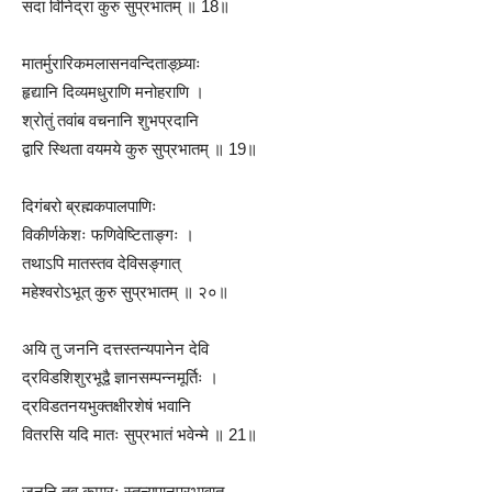
सदा विनिद्रा कुरु सुप्रभातम् ॥ 18॥
मातर्मुरारिकमलासनवन्दिताङ्घ्र्याः
हृद्यानि दिव्यमधुराणि मनोहराणि ।
श्रोतुं तवांब वचनानि शुभप्रदानि
द्वारि स्थिता वयमये कुरु सुप्रभातम् ॥ 19॥
दिगंबरो ब्रह्मकपालपाणिः
विकीर्णकेशः फणिवेष्टिताङ्गः ।
तथाऽपि मातस्तव देविसङ्गात्
महेश्वरोऽभूत् कुरु सुप्रभातम् ॥ २०॥
अयि तु जननि दत्तस्तन्यपानेन देवि
द्रविडशिशुरभूद्वै ज्ञानसम्पन्नमूर्तिः ।
द्रविडतनयभुक्तक्षीरशेषं भवानि
वितरसि यदि मातः सुप्रभातं भवेन्मे ॥ 21॥
जननि तव कुमारः स्तन्यपानप्रभावात्