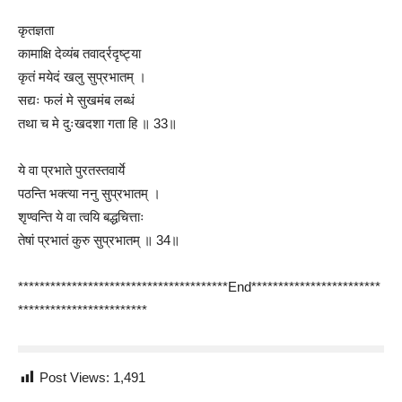
कृतज्ञता
कामाक्षि देव्यंब तवार्द्रदृष्ट्या
कृतं मयेदं खलु सुप्रभातम् ।
सद्यः फलं मे सुखमंब लब्धं
तथा च मे दुःखदशा गता हि ॥ 33॥
ये वा प्रभाते पुरतस्तवार्ये
पठन्ति भक्त्या ननु सुप्रभातम् ।
श‍ृण्वन्ति ये वा त्वयि बद्धचित्ताः
तेषां प्रभातं कुरु सुप्रभातम् ॥ 34॥
***************************************End************************
************************
Post Views:
1,491