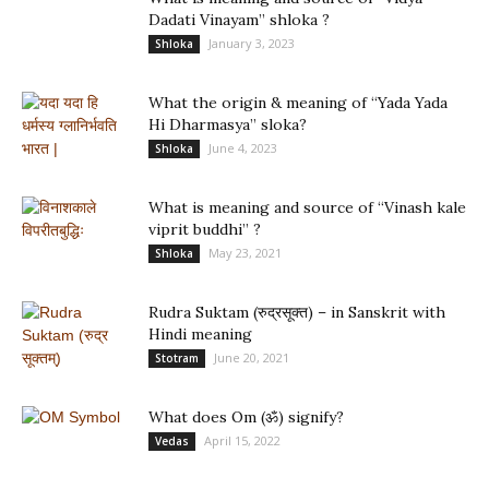
Dadati Vinayam” shloka ?
January 3, 2023
Shloka
What the origin & meaning of “Yada Yada
Hi Dharmasya” sloka?
June 4, 2023
Shloka
What is meaning and source of “Vinash kale
viprit buddhi” ?
May 23, 2021
Shloka
Rudra Suktam (रुद्रसूक्त) – in Sanskrit with
Hindi meaning
June 20, 2021
Stotram
What does Om (ॐ) signify?
April 15, 2022
Vedas