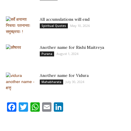
All accumulations will end
May 10, 2026
Spiritual Quotes
Another name for Rishi Maitreya
August 1, 2024
Purana
Another name for Vidura
July 30, 2024
Mahabharata
Facebook
Twitter
WhatsApp
Email
LinkedIn