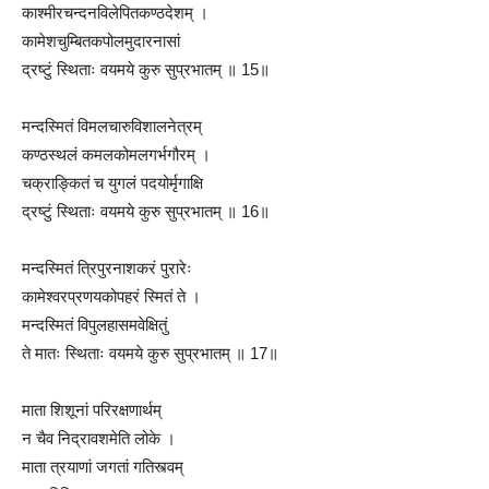
काश्मीरचन्दनविलेपितकण्ठदेशम् ।
कामेशचुम्बितकपोलमुदारनासां
द्रष्टुं स्थिताः वयमये कुरु सुप्रभातम् ॥ 15॥
मन्दस्मितं विमलचारुविशालनेत्रम्
कण्ठस्थलं कमलकोमलगर्भगौरम् ।
चक्राङ्कितं च युगलं पदयोर्मृगाक्षि
द्रष्टुं स्थिताः वयमये कुरु सुप्रभातम् ॥ 16॥
मन्दस्मितं त्रिपुरनाशकरं पुरारेः
कामेश्वरप्रणयकोपहरं स्मितं ते ।
मन्दस्मितं विपुलहासमवेक्षितुं
ते मातः स्थिताः वयमये कुरु सुप्रभातम् ॥ 17॥
माता शिशूनां परिरक्षणार्थम्
न चैव निद्रावशमेति लोके ।
माता त्रयाणां जगतां गतिस्त्वम्