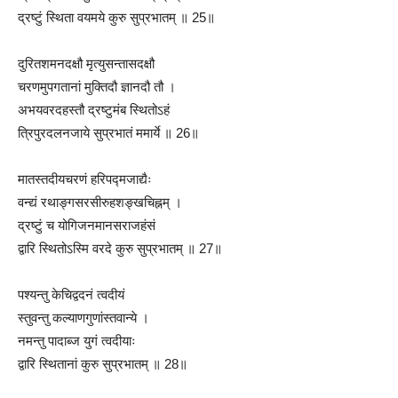
द्रष्टुं स्थिता वयमये कुरु सुप्रभातम् ॥ 25॥
दुरितशमनदक्षौ मृत्युसन्तासदक्षौ
चरणमुपगतानां मुक्तिदौ ज्ञानदौ तौ ।
अभयवरदहस्तौ द्रष्टुमंब स्थितोऽहं
त्रिपुरदलनजाये सुप्रभातं ममार्ये ॥ 26॥
मातस्तदीयचरणं हरिपद्मजाद्यैः
वन्द्यं रथाङ्गसरसीरुहशङ्खचिह्नम् ।
द्रष्टुं च योगिजनमानसराजहंसं
द्वारि स्थितोऽस्मि वरदे कुरु सुप्रभातम् ॥ 27॥
पश्यन्तु केचिद्वदनं त्वदीयं
स्तुवन्तु कल्याणगुणांस्तवान्ये ।
नमन्तु पादाब्ज युगं त्वदीयाः
द्वारि स्थितानां कुरु सुप्रभातम् ॥ 28॥