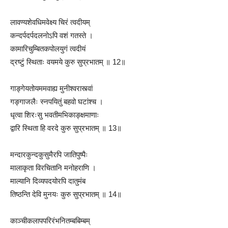
लावण्यशेवधिमवेक्ष्य चिरं त्वदीयम्
कन्दर्पदर्पदलनोऽपि वशं गतस्ते ।
कामारिचुम्बितकपोलयुगं त्वदीयं
द्रष्टुं स्थिताः वयमये कुरु सुप्रभातम् ॥ 12॥
गाङ्गेयतोयममवाह्य मुनीश्वरास्त्वां
गङ्गाजलैः स्नपयितुं बहवो घटांश्च ।
धृत्वा शिरःसु भवतीमभिकाङ्क्षमाणाः
द्वारि स्थिता हि वरदे कुरु सुप्रभातम् ॥ 13॥
मन्दारकुन्दकुसुमैरपि जातिपुष्पैः
मालाकृता विरचितानि मनोहराणि ।
माल्यानि दिव्यपदयोरपि दातुमंब
तिष्ठन्ति देवि मुनयः कुरु सुप्रभातम् ॥ 14॥
काञ्चीकलापपरिरंभनितम्बबिम्बम्