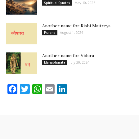
May 10, 2026
Spiritual Quotes
Another name for Rishi Maitreya
August 1, 2024
Purana
Another name for Vidura
July 30, 2024
Mahabharata
Facebook
Twitter
WhatsApp
Email
LinkedIn