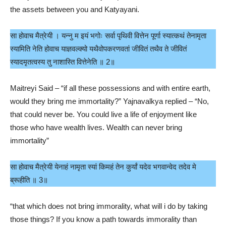
the assets between you and Katyayani.
सा होवाच मैत्रेयी । यन्नु म इयं भगोः सर्वा पृथिवी वित्तेन पूर्णा स्यात्कथं तेनामृता
स्यामिति नेति होवाच याज्ञवल्क्यो यथैवोपकरणवतां जीवितं तथैव ते जीवितं
स्यादमृतत्वस्य तु नाशास्ति वित्तेनेति ॥ 2॥
Maitreyi Said – “if all these possessions and with entire earth,
would they bring me immortality?” Yajnavalkya replied – “No,
that could never be. You could live a life of enjoyment like
those who have wealth lives. Wealth can never bring
immortality”
सा होवाच मैत्रेयी येनाहं नामृता स्यां किमहं तेन कुर्यां यदेव भगवान्वेद तदेव मे
ब्रूहीति ॥ 3॥
“that which does not bring immorality, what will i do by taking
those things? If you know a path towards immorality than