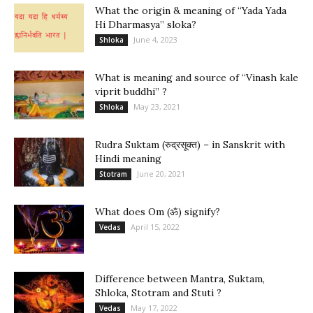
What the origin & meaning of “Yada Yada
Hi Dharmasya” sloka?
June 4, 2023
Shloka
What is meaning and source of “Vinash kale
viprit buddhi” ?
May 23, 2021
Shloka
Rudra Suktam (रुद्रसूक्त) – in Sanskrit with
Hindi meaning
June 20, 2021
Stotram
What does Om (ॐ) signify?
April 15, 2022
Vedas
Difference between Mantra, Suktam,
Shloka, Stotram and Stuti ?
May 17, 2022
Vedas