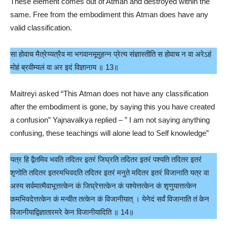
These element comes out of Atman and destroyed within the
same. Free from the embodiment this Atman does have any
valid classification.
सा होवाच मैत्रेय्यत्रैव मा भगवानमूमुहन्न प्रेत्य संज्ञास्तीति स होवाच न वा अरेऽहं
मोहं ब्रवीम्यलं वा अर इदं विज्ञानाय ॥ 13॥
Maitreyi asked “This Atman does not have any classification
after the embodiment is gone, by saying this you have created
a confusion” Yajnavalkya replied – ” I am not saying anything
confusing, these teachings will alone lead to Self knowledge”
यत्र हि द्वैतमिव भवति तदितर इतरं जिघ्रति तदितर इतरं पश्यति तदितर इतरं
शृणोति तदितर इतरमभिवदति तदितर इतरं मनुते मदितर इतरं विजानाति यत्र वा
अस्य सर्वमात्मैवाभूत्तत्केन कं जिघ्रेत्तत्केन कं पश्येत्तत्केन कं शृणुयात्तत्केन
कमभिवदेत्तत्केन कं मन्वीत तत्केन कं विजानीयात् । येनेदं सर्वं विजानाति तं केन
विजानीयाद्विज्ञातारमरे केन विजानीयादिति ॥ 14॥