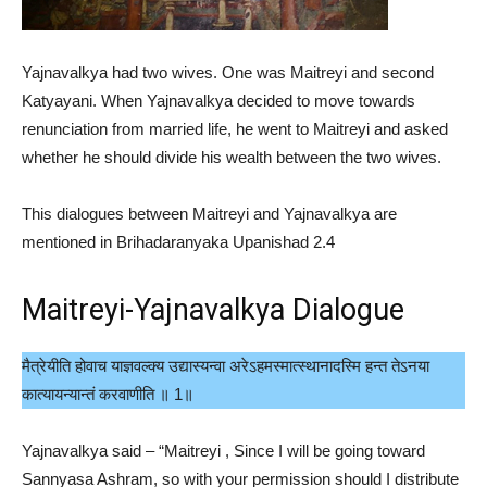
Yajnavalkya had two wives. One was Maitreyi and second
Katyayani. When Yajnavalkya decided to move towards
renunciation from married life, he went to Maitreyi and asked
whether he should divide his wealth between the two wives.
This dialogues between Maitreyi and Yajnavalkya are
mentioned in Brihadaranyaka Upanishad 2.4
Maitreyi-Yajnavalkya Dialogue
मैत्रेयीति होवाच याज्ञवल्क्य उद्यास्यन्वा अरेऽहमस्मात्स्थानादस्मि हन्त तेऽनया
कात्यायन्यान्तं करवाणीति ॥ 1॥
Yajnavalkya said – “Maitreyi , Since I will be going toward
Sannyasa Ashram, so with your permission should I distribute