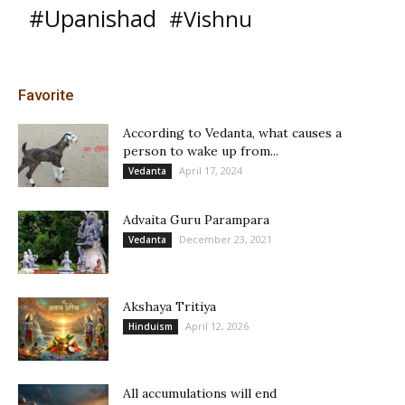
#Upanishad
#Vishnu
Favorite
According to Vedanta, what causes a
person to wake up from...
April 17, 2024
Vedanta
Advaita Guru Parampara
December 23, 2021
Vedanta
Akshaya Tritiya
April 12, 2026
Hinduism
All accumulations will end