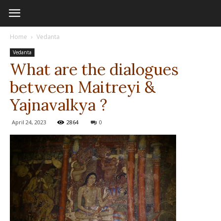
Home
Vedanta
Vedanta
What are the dialogues
between Maitreyi &
Yajnavalkya ?
April 24, 2023
2864
0