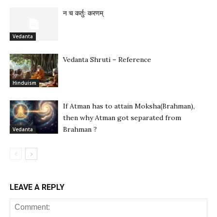
न च कर्तुः करणम्
Vedanta
Vedanta Shruti – Reference
Hinduism
If Atman has to attain Moksha(Brahman),
then why Atman got separated from
Brahman ?
Vedanta
LEAVE A REPLY