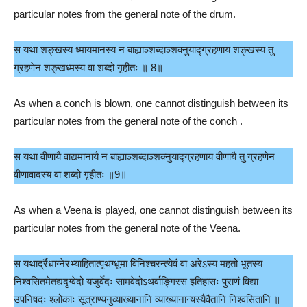
particular notes from the general note of the drum.
स यथा शङ्खस्य ध्मायमानस्य न बाह्याञ्शब्दाञ्शक्नुयाद्ग्रहणाय शङ्खस्य तु
ग्रहणेन शङ्खध्मस्य वा शब्दो गृहीतः ॥ 8॥
As when a conch is blown, one cannot distinguish between its
particular notes from the general note of the conch .
स यथा वीणायै वाद्यमानायै न बाह्याञ्शब्दाञ्शक्नुयाद्ग्रहणाय वीणायै तु ग्रहणेन
वीणावादस्य वा शब्दो गृहीतः ॥9॥
As when a Veena is played, one cannot distinguish between its
particular notes from the general note of the Veena.
स यथार्द्रैधाग्नेरभ्याहितात्पृथग्धूमा विनिश्चरन्त्येवं वा अरेऽस्य महतो भूतस्य
निश्वसितमेतद्यदृग्वेदो यजुर्वेदः सामवेदोऽथर्वाङ्गिरस इतिहासः पुराणं विद्या
उपनिषदः श्लोकाः सूत्राण्यनुव्याख्यानानि व्याख्यानान्यस्यैवैतानि निश्वसितानि ॥