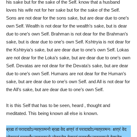
his sake but for the sake of the Self. know that a husband
loves his wife not for her sake but for the sake of the Self.
Sons are not dear for the sons sake, but are dear due to one’s
own Self. Wealth is not dear for the wealth’s sake, but is dear
due to one’s own Self. Brahman is not dear for the Brahman’s
sake, but is dear due to one’s own Self. Kshtryia is not dear for
the Kshtryia’s sake, but are dear due to one’s own Self. Lokas
are not dear for the Loka’s sake, but are dear due to one’s own
Self. Devatas are not dear for the Devata’s sake, but are dear
due to one’s own Self. Humans are not dear for the Human’s
sake, but are dear due to one’s own Self. and All is not dear for
the All’s sake, but are dear due to one’s own Self.
It is this Self that has to be seen, heard , thought and
meditated. This being known all else is known.
ब्रह्म तं परादाद्योऽन्यत्रात्मनो ब्रह्म वेद क्षत्त्रं तं परादाद्योऽन्यत्रात्मनः क्षत्त्रं वेद