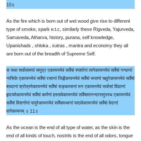
10॥
As the fire which is born out of wet wood give rise to different
type of smoke, spark e.t.c, similarly these Rigveda, Yajurveda,
Samaveda, Atharva, history, purana, self knowledge,
Upanishads , shloka , sutras , mantra and economy they all
are born out of the breadth of Supreme Self.
स यथा सर्वासामपां समुद्र एकायनमेवं सर्वेषां स्पर्शानां त्वगेकायनमेवं सर्वेषां गन्धानां
नासिके एकायनमेवं सर्वेषां रसानां जिह्वैकायनमेवं सर्वेषां रूपाणां चक्षुरेकायनमेवं सर्वेषां
शब्दानां श्रोत्रमेकायनमेवं सर्वेषां सङ्कल्पानां मन एकायनमेवं सर्वासां विद्यानां
हृदयमेकायनमेवं सर्वेषां कर्मणां हस्तावेकायनमेवं सर्वेषामानन्दानामुपस्थ एकायनमेवं
सर्वेषां विसर्गाणां पायुरेकायनमेवं सर्वेषामध्वनां पादावेकायनमेवं सर्वेषां वेदानां
वागेकायनम् ॥ 11॥
As the ocean is the end of all type of water, as the skin is the
end of all kinds of touch, nostrils is the end of all odors, tongue