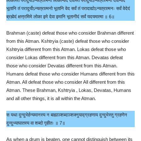
लोकास्तं परादुर्योऽन्यत्रात्मनो लोकान्वेद देवास्तं परादुर्योऽन्यत्रात्मनो देवान्वेद
भूतानि तं परादुर्योऽन्यत्रात्मनो भूतानि वेद सर्वं तं परादाद्योऽन्यत्रात्मनः सर्वं वेदेदं
ब्रह्मेदं क्षत्त्रमिमे लोका इमे देवा इमानि भूतानीदं सर्वं यदयमात्मा ॥ 6॥
Brahman (caste) defeat those who consider Brahman different
from this Atman. Kshtryia (caste) defeat those who consider
Kshtryia different from this Atman. Lokas defeat those who
consider Lokas different from this Atman. Devatas defeat
those who consider Devatas different from this Atman.
Humans defeat those who consider Humans different from this
Atman. All defeat those who consider All different from this
Atman. These Brahman, Kshtryia , Lokas, Devatas, Humans
and all other things, it is all within the Atman.
स यथा दुन्दुभेर्हन्यमानस्य न बाह्याञ्शब्दाञ्शक्नुयाद्ग्रहणाय दुन्दुभेस्तु ग्रहणेन
दुन्दुभ्याघातस्य वा शब्दो गृहीतः ॥ 7॥
As when a drum is beaten, one cannot distinguish between its